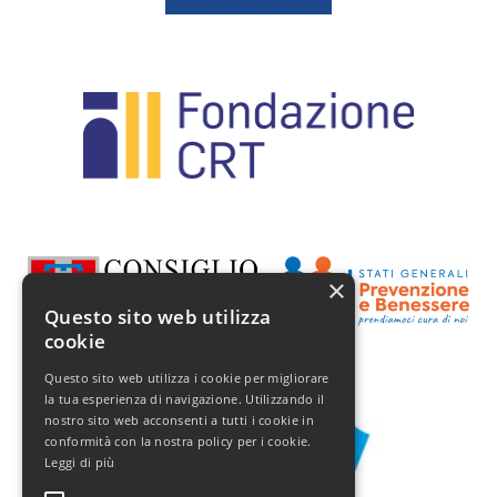
×
Questo sito web utilizza
cookie
Questo sito web utilizza i cookie per migliorare
la tua esperienza di navigazione. Utilizzando il
nostro sito web acconsenti a tutti i cookie in
conformità con la nostra policy per i cookie.
Leggi di più