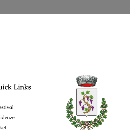
ick Links
festival
idenze
ket