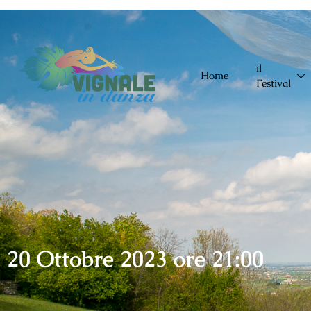
Chiama: +(39) 338 5877935
Email: info@vignaleindanza.com
il
Home
Festival
20 Ottobre 2023 ore 21:00