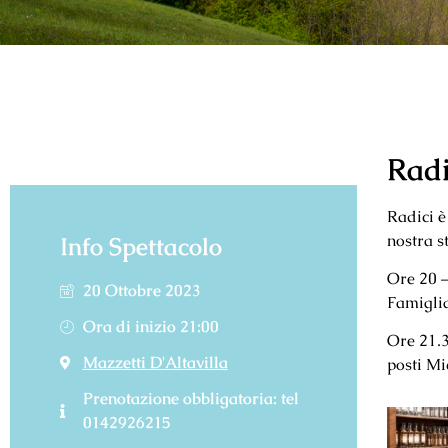
Radi
Radici è
nostra s
Info Spettacolo
Ore 20 –
20 Ottobre 2023
Famiglia
Ora di inizio 21:00
Ore 21.3
Mazzetti D'Altavilla
posti M
Prenotazione obbligatoria: tel
0142926215