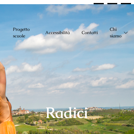
Progetto
Chi
Accessibilità
Contatti
scuole
siamo
Radici