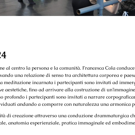
24
one al centro la persona e la comunità. Francesca Cola conduce 
vando una relazione di senso tra architettura corporea e paesa
ta meditazione incarnata i partecipanti sono invitati ad imme
ve aestetiche, fino ad arrivare alla costruzione di un’immagin
so profondo i partecipanti sono invitati a narrare corpografica
ndividuati andando a comporre con naturalezza una armonica 
lità di creazione attraverso una conduzione drammaturgica ch
riale, anatomia esperienziale, pratica immaginale ed embodime