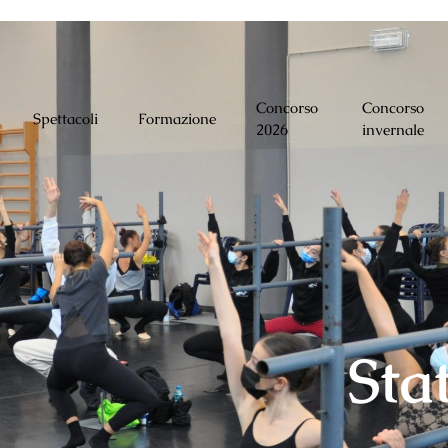
Concorso
Concorso
Spettacoli
Formazione
2026
invernale
Sta