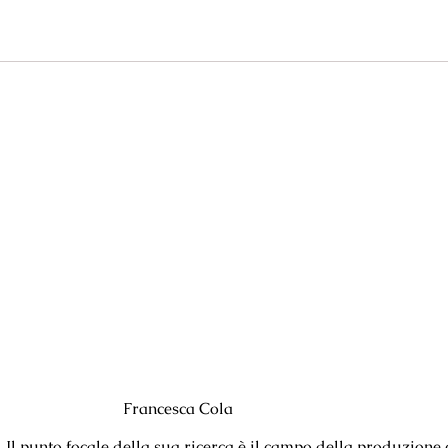
Francesca Cola
 Il punto focale della sua ricerca è il campo della produzione