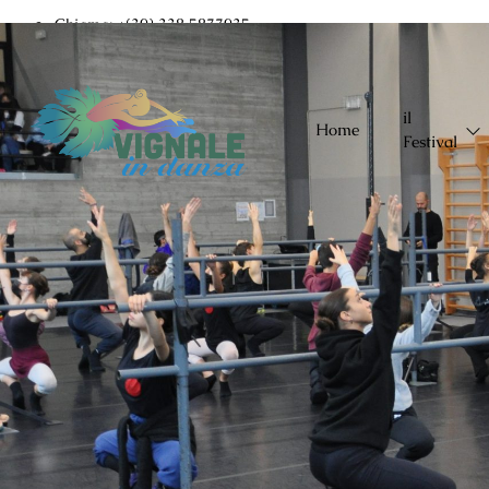
Chiama: +(39) 338 5877935
Email: info@vignaleindanza.com
il
Home
Festival