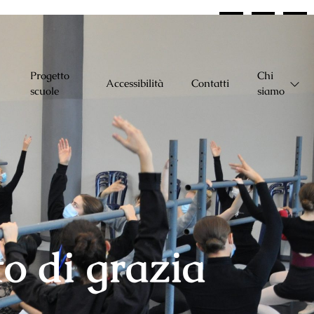
Progetto
Chi
Accessibilità
Contatti
scuole
siamo
to di grazia