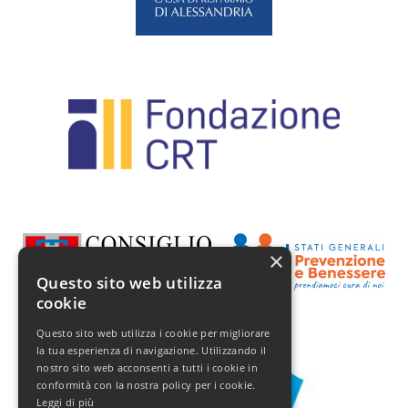
×
Questo sito web utilizza
cookie
Questo sito web utilizza i cookie per migliorare
la tua esperienza di navigazione. Utilizzando il
nostro sito web acconsenti a tutti i cookie in
conformità con la nostra policy per i cookie.
Leggi di più