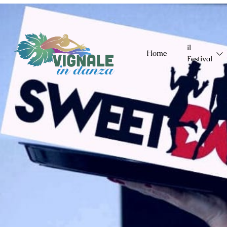
Chiama: +(39) 338 5877935
Email: info@vignaleindanza.com
il
Home
Festival