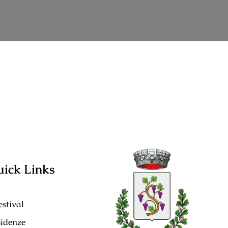
ick Links
festival
idenze