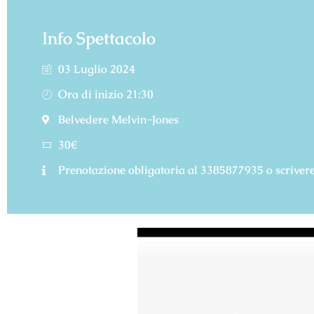
Info Spettacolo
03 Luglio 2024
Ora di inizio 21:30
Belvedere Melvin-Jones
30€
Prenotazione obligatoria al 3385877935 o scrive