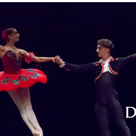
Concorso
Concorso
Spettacoli
Formazione
2026
invernale
D