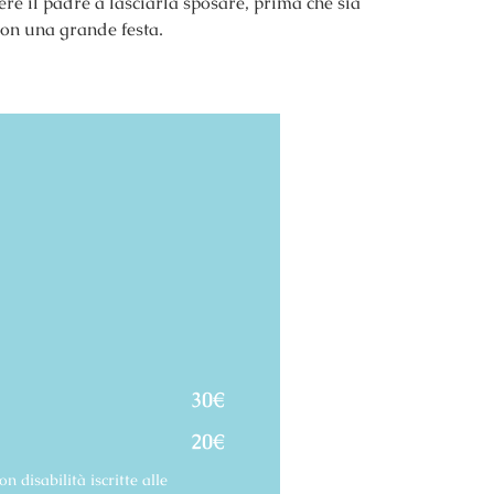
cere il padre a lasciarla sposare, prima che sia
 con una grande festa.
30€
20€
 disabilità iscritte alle