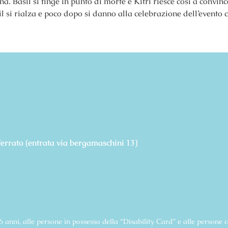
a. Basil si finge in punto di morte e Kitri riesce così a convin
l si rialza e poco dopo si danno alla celebrazione dell’evento
errato (entrata via bergamaschini 13)
anni, alle persone in possesso della “Disability Card” e alle persone con