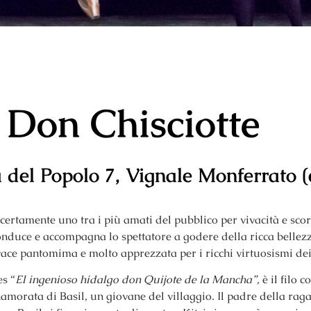
Don Chisciotte
a del Popolo 7
, Vignale Monferrato (
certamente uno tra i più amati del pubblico per vivacità e sco
conduce e
accompagna lo spettatore a godere della ricca bellezz
vivace pantomima e
molto apprezzata per i ricchi virtuosismi dei
es “
El ingenioso hidalgo don Quijote de la Mancha”,
è il filo 
morata di Basil, un giovane del villaggio. Il padre della raga