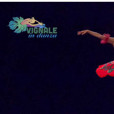
Chiama: +(39) 338 5877935
Email: info@vignaleindanza.com
il
Home
Festival