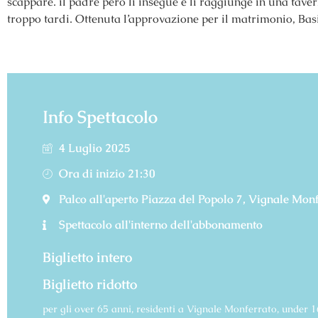
scappare. il padre però li insegue e li raggiunge in una tavern
troppo tardi. Ottenuta l’approvazione per il matrimonio, Basi
Info Spettacolo
4 Luglio 2025
Ora di inizio 21:30
Palco all'aperto Piazza del Popolo 7, Vignale Monf
Spettacolo all'interno dell'abbonamento
Biglietto intero
Biglietto ridotto
per gli over 65 anni, residenti a Vignale Monferrato, under 16 